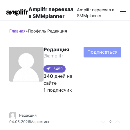
Перейти
Amplifr переехал
к
Amplifr переехал в
в SMMplanner
SMMplanner
контенту
Главная
»
Профиль Редакция
Редакция
Подписаться
@amplifr
6450
340
дней на
сайте
1
подписчик
Редакция
04.05.2026
Маркетинг
0