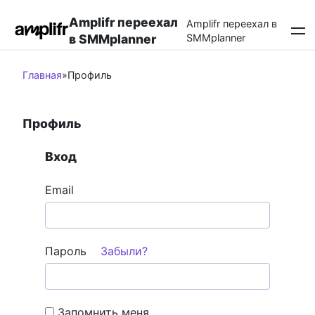
Перейти
Amplifr переехал
к
Amplifr переехал в
в SMMplanner
SMMplanner
контенту
Главная
»
Профиль
Профиль
Вход
Email
Пароль
Забыли?
Запомнить меня