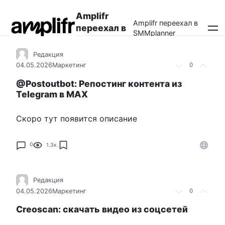
Перейти
Amplifr
к
Amplifr переехал в
переехал в
контенту
SMMplanner
SMMplanner
Редакция
04.05.2026
Маркетинг
0
@Postoutbot: Репостинг контента из
Telegram в MAX
Скоро тут появится описание
0
1.3к.
Редакция
04.05.2026
Маркетинг
0
Creoscan: скачать видео из соцсетей