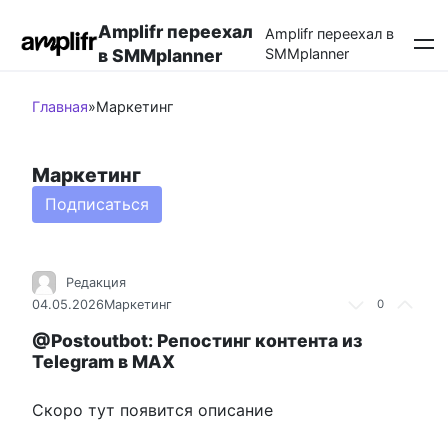
Перейти
Amplifr переехал
к
Amplifr переехал в
в SMMplanner
SMMplanner
контенту
Главная
»
Маркетинг
Маркетинг
Подписаться
Редакция
04.05.2026
Маркетинг
0
@Postoutbot: Репостинг контента из
Telegram в MAX
Скоро тут появится описание