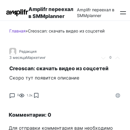
Перейти
Amplifr переехал
к
Amplifr переехал в
в SMMplanner
SMMplanner
контенту
Главная
»
Creoscan: скачать видео из соцсетей
Редакция
3 месяца
Маркетинг
0
Creoscan: скачать видео из соцсетей
Скоро тут появится описание
0
1.2к.
Комментарии: 0
Для отправки комментария вам необходимо