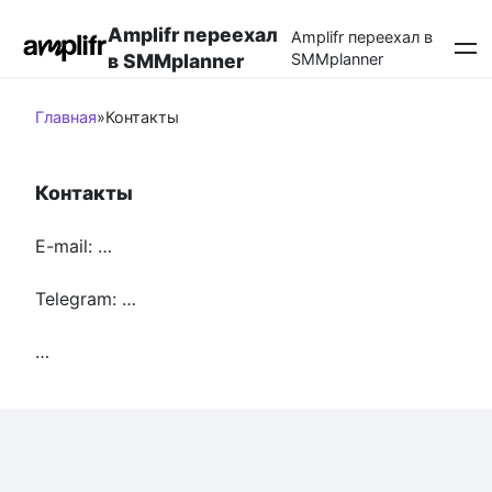
Перейти
Amplifr переехал
к
Amplifr переехал в
в SMMplanner
SMMplanner
контенту
Главная
»
Контакты
Контакты
E-mail: …
Telegram: …
…