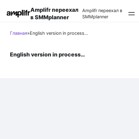
Перейти
Amplifr переехал
к
Amplifr переехал в
в SMMplanner
SMMplanner
контенту
Главная
»
English version in process…
English version in process…