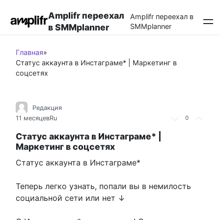
Перейти
Amplifr переехал
к
Amplifr переехал в
в SMMplanner
SMMplanner
контенту
Главная
»
Статус аккаунта в Инстаграме* | Маркетинг в
соцсетях
Редакция
11 месяцев
Ru
0
Статус аккаунта в Инстаграме* |
Маркетинг в соцсетях
Статус аккаунта в Инстаграме*
Теперь легко узнать, попали вы в немилость
социальной сети или нет ↓