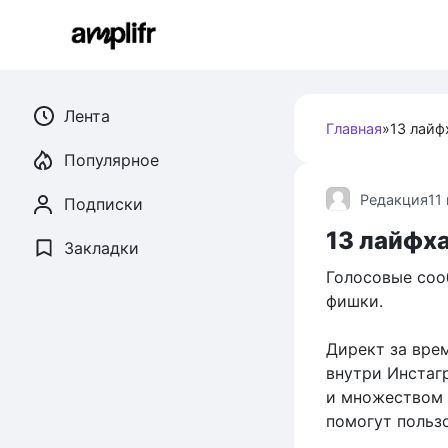
Перейти
к
контенту
Лента
Главная
»
13 лайф
Популярное
Редакция
11
Подписки
13 лайфх
Закладки
Голосовые соо
фишки.
Директ за вре
внутри Инстаг
и множеством 
помогут пользо