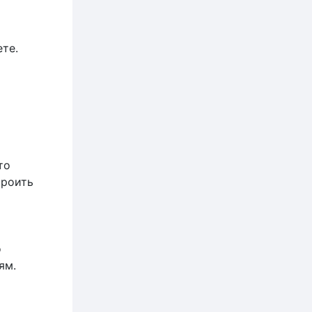
ете.
то
троить
о
ям.