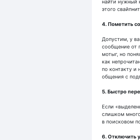
найти нужный 
этого свайпни
4. Пометить с
Допустим, у ва
сообщение от 
мотыг, но поня
как непрочитан
по контакту и
общения с под
5. Быстро пер
Если «выделен
слишком много
в поисковом п
6. Отключить 