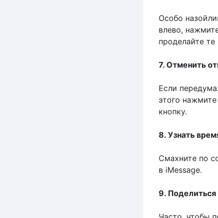
Особо назойли
влево, нажмит
проделайте те
7. Отменить о
Если передума
этого нажмите
кнопку.
8. Узнать вре
Смахните по с
в iMessage.
9. Поделиться
Часто, чтобы п