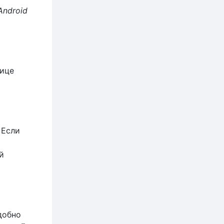
Android
нице
 Если
й
добно