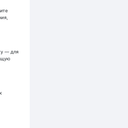
ите
ния,
ку — для
ющую
к