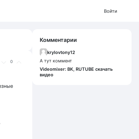
Войти
Комментарии
krylovtony12
А тут коммент
0
Videomixer: ВК, RUTUBE скачать
видео
езные
е