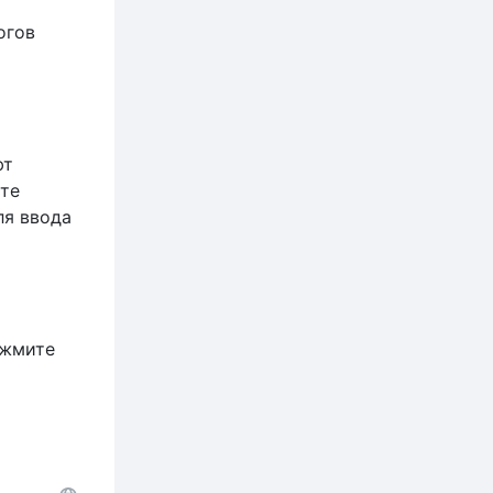
огов
ют
ите
ля ввода
ажмите