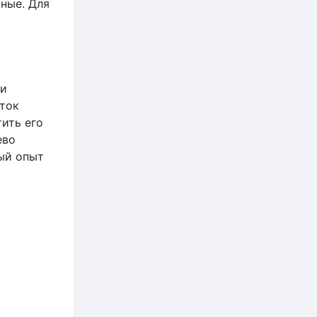
ные. Для
ли
яток
тить его
ево
ый опыт