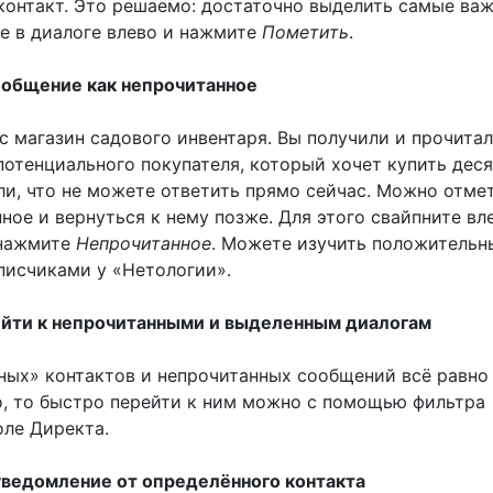
контакт. Это решаемо: достаточно выделить самые важ
те в диалоге влево и нажмите
Пометить
.
ообщение как непрочитанное
с магазин садового инвентаря. Вы получили и прочита
потенциального покупателя, который хочет купить дес
ли, что не можете ответить прямо сейчас. Можно отме
ное и вернуться к нему позже. Для этого свайпните вл
 нажмите
Непрочитанное
. Можете изучить положительн
писчиками у «Нетологии».
ейти к непрочитанными и выделенным диалогам
ных» контактов и непрочитанных сообщений всё равно
, то быстро перейти к ним можно с помощью фильтра
оле Директа.
уведомление от определённого контакта