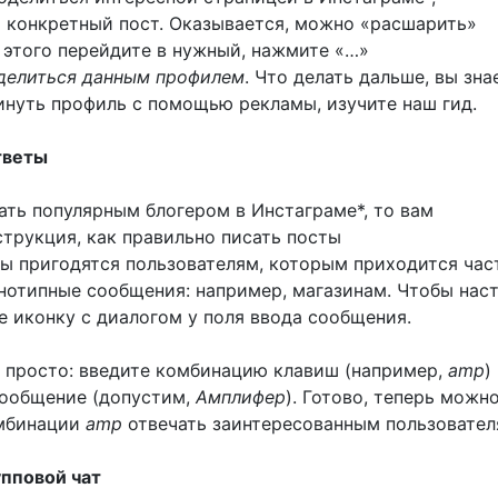
 конкретный пост. Оказывается, можно «расшарить»
я этого перейдите в нужный, нажмите «…»
делиться данным профилем
. Что делать дальше, вы зна
инуть профиль с помощью рекламы, изучите наш гид.
тветы
ать популярным блогером в Инстаграме*, то вам
струкция, как правильно писать посты
ы пригодятся пользователям, которым приходится час
днотипные сообщения: например, магазинам. Чтобы нас
е иконку с диалогом у поля ввода сообщения.
 просто: введите комбинацию клавиш (например,
amp
)
ообщение (допустим,
Амплифер
). Готово, теперь можн
мбинации
amp
отвечать заинтересованным пользовател
упповой чат