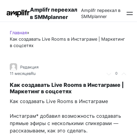
Перейти
Amplifr переехал
к
Amplifr переехал в
в SMMplanner
SMMplanner
контенту
Главная
»
Как создавать Live Rooms в Инстаграме | Маркетинг
в соцсетях
Редакция
11 месяцев
Ru
0
Как создавать Live Rooms в Инстаграме |
Маркетинг в соцсетях
Как создавать Live Rooms в Инстаграме
Инстаграм* добавил возможность создавать
прямые эфиры с несколькими спикерами —
рассказываем, как это сделать.