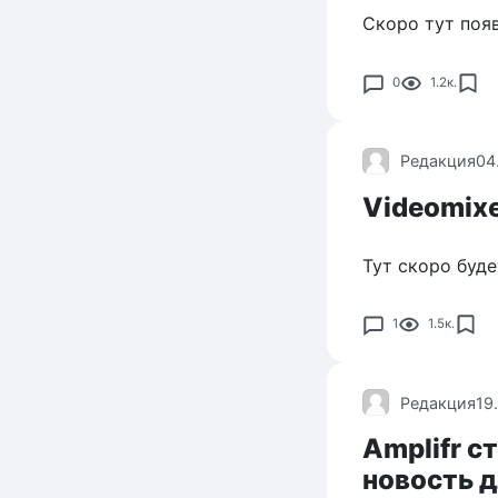
Скоро тут поя
0
1.2к.
Редакция
04
Videomixe
Тут скоро буд
1
1.5к.
Редакция
19
Amplifr с
новость 