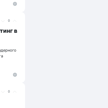
0
тинг в
ндерного
та
0