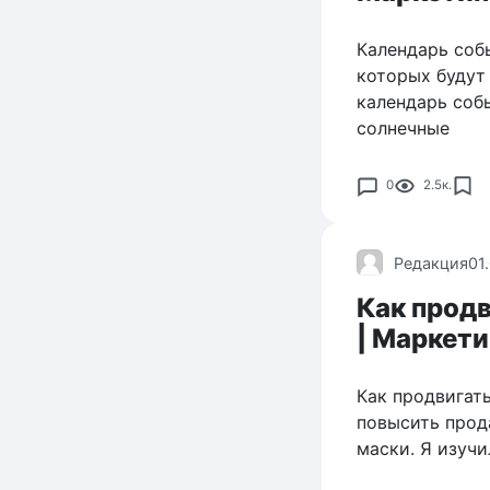
Календарь соб
которых будут
календарь собы
солнечные
0
2.5к.
Редакция
01
Как прод
| Маркети
Как продвигат
повысить прод
маски. Я изуч