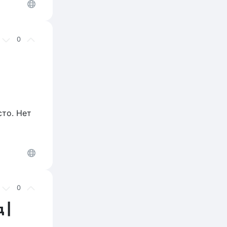
0
то. Нет
0
 |