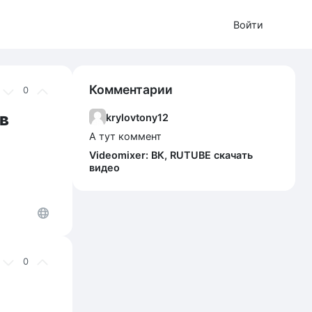
Войти
Комментарии
0
 в
krylovtony12
А тут коммент
Videomixer: ВК, RUTUBE скачать
видео
0