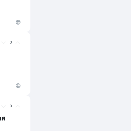
0
0
ая