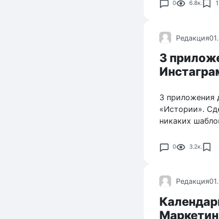
1
0
6.8к.
Редакция
01
3 прилож
Инстаграм
3 приложения 
«Истории». Сд
никаких шабло
0
3.2к.
Редакция
01
Календар
Маркетинг