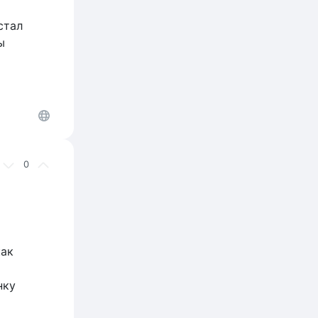
стал
ы
0
как
нку