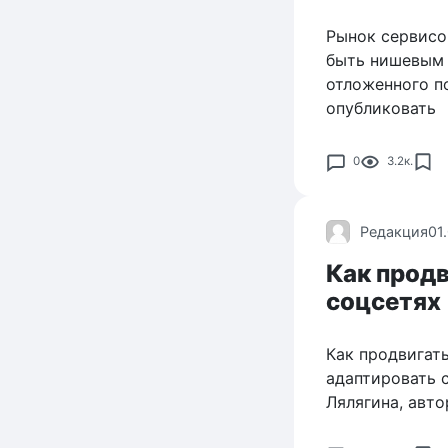
Рынок сервисо
быть нишевым 
отложенного п
опубликовать
0
3.2к.
Редакция
01
Как продв
соцсетях
Как продвигать
адаптировать 
Лялягина, авто