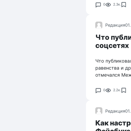
0
2.3к.
Редакция
01
Что публи
соцсетях
Что публиковал
равенства и д
отмечался Меж
0
2.2к.
Редакция
01
Как настр