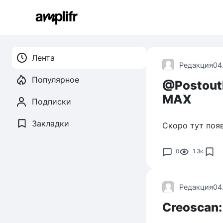
Перейти
к
контенту
Лента
Редакция
04
Популярное
@Postoutb
MAX
Подписки
Закладки
Скоро тут поя
0
1.3к.
Редакция
04
Creoscan: