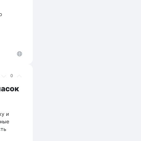
о
0
масок
ку и
нные
сть